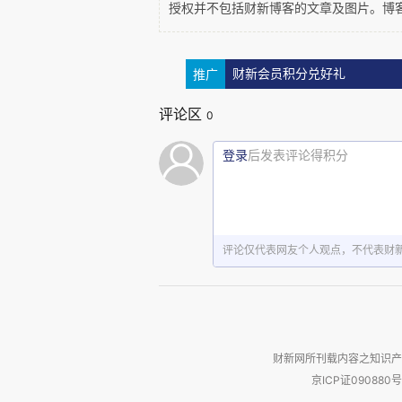
授权并不包括财新博客的文章及图片。博
化和信息化来实现的，这造成了
的不平衡。
推广
财新会员积分兑好礼
不平衡到什么程度？就以河
评论区
0
说是这个国家最先进的模范城市
登录
后发表评论得积分
到要靠拐卖妇女来解决适龄男青
北上广为代表的现代化地区为标
落后如河北曲阳下岸村这样的地
评论仅代表网友个人观点，不代表财
千年的日常逻辑和规则，根据这
则，各级领导的意见在各自的山
有温暖这里。
财新网所刊载内容之知识产
京ICP证090880号
造成的结果，就是我们要用