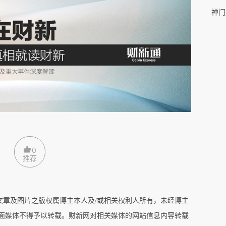
运的血泪悲欢，键盘侠们的纸上谈兵又能接得上多
禅门
易的，但是要知道，在这片土地上，实际运行的逻
，如好心很可能办出坏事，现实生活中也从来不缺
东西匪夷所思，但却有其自洽的逻辑，将所有参与
一定换来郜艳敏想要的正义，围观者想要的正义与
重合的，而且这也不是一个单纯的法律问题，只要
治腐败、为官不为，基层治理失效等问题。
相对宏观的社会变迁与转型的背景下来认知，这其
0
程问题。
推荐
个最重要的表现就是农业社会向工业化社会，乃至
及图片之版权属博主本人及/或相关权利人所有，未经博主
也要自然要由小农经济新条件下的熟人社会向工业
平面媒体不得予以转载。财新网对相关媒体的网站信息内容转载
会转变。但是这个过程是由沿海向内地的逐渐工业