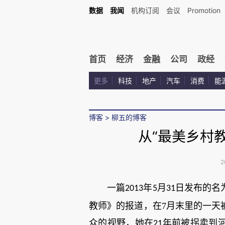
数据
我闻
机构订阅
会议
Promotion
首页
经济
金融
公司
政经
更多
科技
地产
汽车
消费
能
博客
>
柳五的博客
从“最美乡村教
2
一篇
年
月
日发布的名
2013
5
31
教师》的报道，在7月末里的一天
众的视野，她在
年前被拐卖到
21