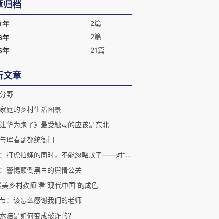
章归档
2篇
1年
2篇
6年
21篇
5年
新文章
分野
家庭的乡村生活图景
让华为跑了》最受触动的应该是东北
与珲春副都统衙门
旧文：打虎拍蝇的同时，不能忽略蚊子——对“辞职也要办婚宴”的村干部不需要同情
：警惕颠倒黑白的舆情公关
最美乡村教师”看“现代中国”的成色
节：该怎么感谢我们的老师
索赔是如何变成敲诈的？