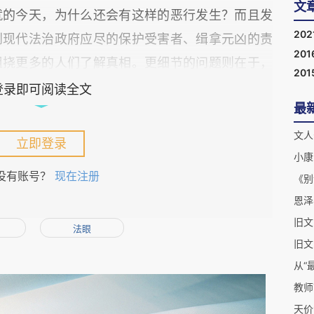
文
就的今天，为什么还会有这样的恶行发生？而且发
202
到现代法治政府应尽的保护受害者、缉拿元凶的责
201
阻挠更多的人们了解真相。更细节的问题则在于，
201
郜艳敏以迟来的正义……
登录即可阅读全文
最
不同的人组成，人性的不同侧面经过叠加和交织，
文人
立即登录
，所以才会出现如作家阎连科所说的：作家有多大
小康
没有账号？
现在注册
《别
狂、炸裂和传奇。这一判断在“最美乡村女教师”
恩泽
体现在网友们对这一事件的评论上。很多网友们首
，在海量评论中，能故作出中肯的分析和评论者，
法眼
旧文
自的经验和知识背景出发，都力图做出最合乎逻辑
从“
药方。
教师
天价