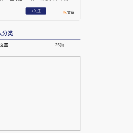
激，不盲从。
+关注
文章
人分类
25篇
文章