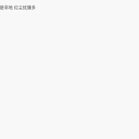
是非地 红尘扰攘多