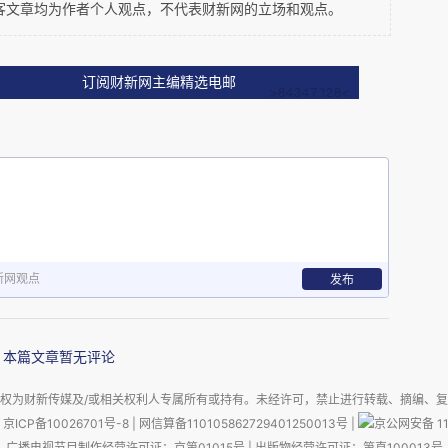
客文章均为作者个人观点，不代表财新网的立场和观点。
中国社会发展的一个最明显的特征，就是地区发展
订阅财新网主编精选电邮
北而论，紧邻首都北京这个国际化的大都市，可以
，但谁能想到不远处的河北农村，竟然有地方贫困
年们的婚姻问题。也就是说，我们现实的发展都是
准的，也就此构建我们理想中的法治社会。但是在
方，实际运行的却是被现代化外衣包装下通行了几
新网观点
发布
个规则，人情世故的作用要远远大于抽象的法律规
头，就是圣旨。北京很近，但是现代化的光芒并没
本篇文章暂无评论
权为财新传媒及/或相关权利人专属所有或持有。未经许可，禁止进行转载、摘编、
京ICP备10026701号-8
|
网信算备110105862729401250013号
|
京公网安备 11
相对现代化的思维，来试图理解前现代环境下所发
广播电视节目制作经营许可证：京第01015号
|
出版物经营许可证：第直100013号