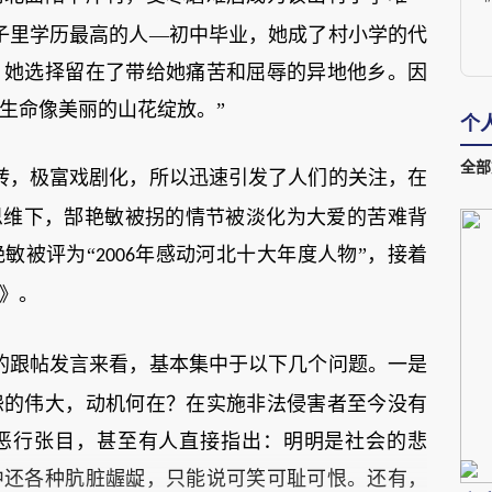
子里学历最高的人—初中毕业，她成了村小学的代
，她选择留在了带给她痛苦和屈辱的异地他乡。因
生命像美丽的山花绽放。”
个
全部
转，极富戏剧化，所以迅速引发了人们的关注，在
思维下，郜艳敏被拐的情节被淡化为大爱的苦难背
敏被评为“
年感动河北十大年度人物”，接着
2006
》。
的跟帖发言来看，基本集中于以下几个问题。一是
怨的伟大，动机何在？在实施非法侵害者至今没有
恶行张目，甚至有人直接指出：明明是社会的悲
中还各种肮脏龌龊，只能说可笑可耻可恨。还有，