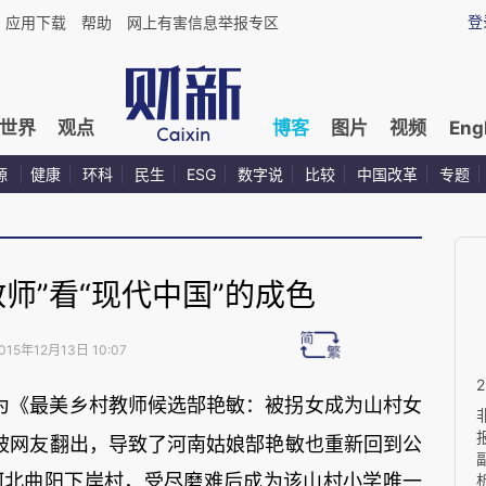
登
应用下载
帮助
网上有害信息举报专区
世界
观点
博客
图片
视频
Eng
源
健康
环科
民生
ESG
数字说
比较
中国改革
专题
师”看“现代中国”的成色
015年12月13日 10:07
为《最美乡村教师候选郜艳敏：被拐女成为山村女
被网友翻出，导致了河南姑娘郜艳敏也重新回到公
河北曲阳下岸村，受尽磨难后成为该山村小学唯一