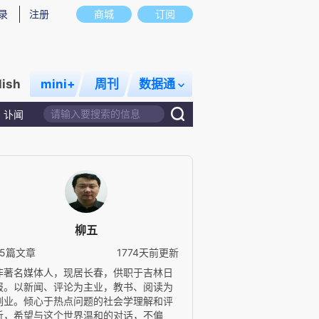
录
注册
商城
订阅
lish
mini+
周刊
数据通
讣闻
柳五
25篇文章
1774天前更新
非著名媒体人，现居长春，供职于吉林日
报。以新闻、评论为主业，教书、阅读为
副业。倾心于热点问题的社会学理解和评
析，希望与这个世界温和的对话，不偏