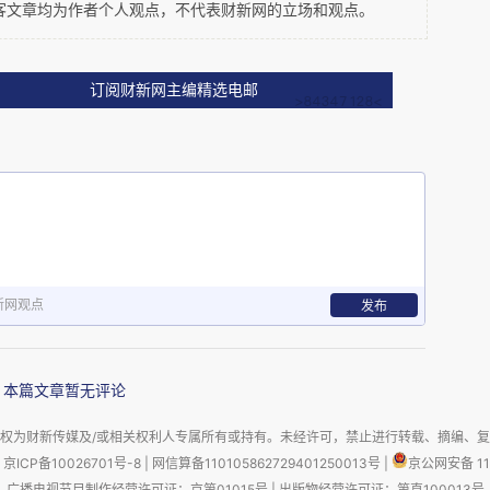
永信作了对比，两种修行体系，是否有可比性不好
客文章均为作者个人观点，不代表财新网的立场和观点。
莎修女毫无疑问会获得更多的尊敬，并为其信仰增
纯粹，向心力越强，就越是能够吸引更多的人进
订阅财新网主编精选电邮
这一点，弘一大师可谓典范。
水分，尤其是作为一种功利性的选择，实际上也
一个故事讲：魔王斗不过佛，就对佛说,有一天我
的队伍里，以你的名义毁了佛法。于是佛哭了。据
知道这个说法的出处及是否确有其源，但估计很多
对信仰有坚守的真人并不容易。
新网观点
发布
本篇文章暂无评论
权为财新传媒及/或相关权利人专属所有或持有。未经许可，禁止进行转载、摘编、
京ICP备10026701号-8
|
网信算备110105862729401250013号
|
京公网安备 11
广播电视节目制作经营许可证：京第01015号
|
出版物经营许可证：第直100013号