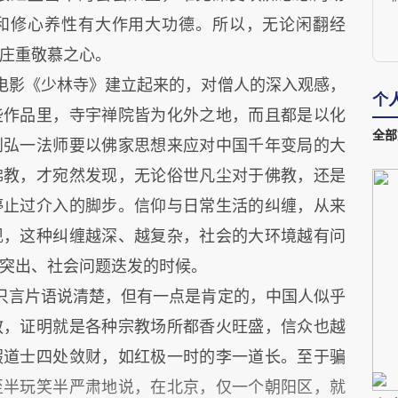
和修心养性有大作用大功德。所以，无论闲翻经
庄重敬慕之心。
影《少林寺》建立起来的，对僧人的深入观感，
个
些作品里，寺宇禅院皆为化外之地，而且都是以化
全部
到弘一法师要以佛家思想来应对中国千年变局的大
佛教，才宛然发现，无论俗世凡尘对于佛教，还是
停止过介入的脚步。信仰与日常生活的纠缠，从来
现，这种纠缠越深、越复杂，社会的大环境越有问
突出、社会问题迭发的时候。
言片语说清楚，但有一点是肯定的，中国人似乎
教，证明就是各种宗教场所都香火旺盛，信众也越
假道士四处敛财，如红极一时的李一道长。至于骗
至半玩笑半严肃地说，在北京，仅一个朝阳区，就