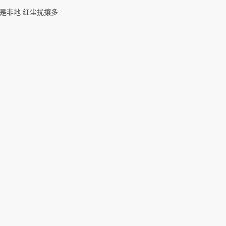
是非地 红尘扰攘多