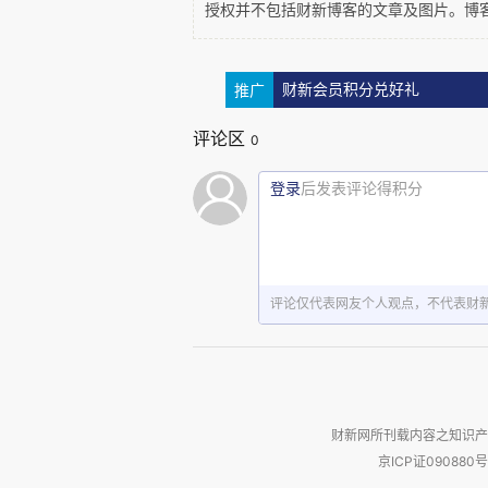
力于救助穷人的特雷莎修女与释
授权并不包括财新博客的文章及图片。博
说，但是从基本观感而言，特雷
色。一位学者就说过，信仰越是
推广
财新会员积分兑好礼
入，就越能够获得心灵上的慰藉。
评论区
0
相反，往信仰中掺入了更多的
登录
后发表评论得积分
就表明背离信仰越来越远。所以有
会让我的弟子穿上袈裟，混到你
说这就是末法时代的景象。我不
人会有心有戚戚焉的感受，做一个
评论仅代表网友个人观点，不代表财
财新网所刊载内容之知识产
京ICP证090880号