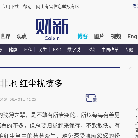
登
应用下载
帮助
网上有害信息举报专区
世界
观点
博客
图片
视频
Eng
源
健康
环科
民生
ESG
数字说
比较
中国改革
专题
非地 红尘扰攘多
015年08月01日 12:25
的浅薄之辈，是不敢有所唐突的。所以每每有善男
然看的不多，但总要归拢起来保存，不致散佚。有
滚红尘当中的芸芸众生，难免深受嗔痴怨怒的纷