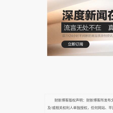
很多出家人要在不同角色间转换
甚至把一些寺庙的主持等同于商业
永信还是中国佛教协会副会长，
招工挣工资的方式招和尚，上班
俗人，混淆了信徒信众与普通人
体现于何处？如果方外之地与市井
实际上从信仰的角度，人们之
超脱，如果他们自己都超脱不了
可信度何在？如果经书上的指示
为一定是需要反思的，
网上一直流传一组大佛寺女尼
和慈悲的真谛。我估计这也是一
财新博客版权声明：财新博客所发布文章
价能力，但是网友们普遍的点赞
及/或相关权利人单独授权，任何网站、