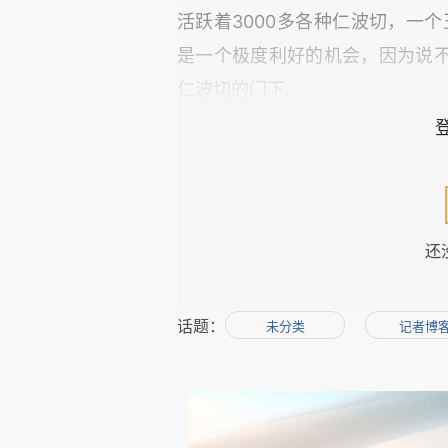
活跃着3000多各种仁波切，一个
是一个极度利好的机会，因为说
仁波切的门下。
无论是王林还是被举报的释永
商在内的各个领域的各色人等集
家相互借助，甚至形成某种利益
是被实名举报，举报者摆出了死
还
一直备受各种争议和质疑，质疑
的结果又是什么？人们都不得而
话题：
会不会有今天的局面？不好说……
未分类
记者博
还有释永信所代表的少林寺的
教信徒的少林寺，还是地方政府
做法，这种发信仰财的办法搞得