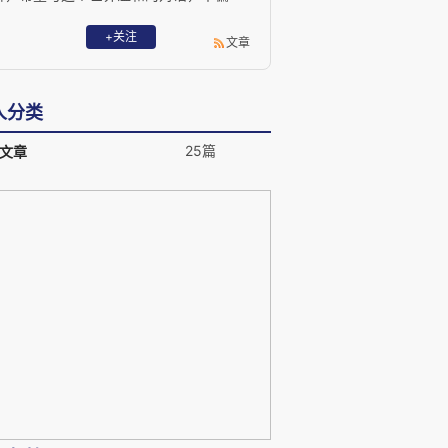
激，不盲从。
+关注
文章
人分类
25篇
文章