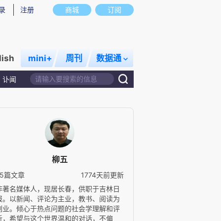
录
注册
商城
订阅
lish
mini+
周刊
数据通
讣闻
柳五
25篇文章
1774天前更新
非著名媒体人，现居长春，供职于吉林日
报。以新闻、评论为主业，教书、阅读为
副业。倾心于热点问题的社会学理解和评
析，希望与这个世界温和的对话，不偏