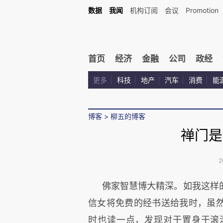
数据
我闻
机构订阅
会议
Promotion
首页
经济
金融
公司
政经
更多
科技
地产
汽车
消费
能
博客
>
柳五的博客
禅门是
2
佛家智慧博大精深。如我这样
信女将免费的经书送给我时，虽
时也读一点，发现对于置身于滚