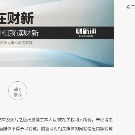
，僧人不僧人，商人不商人，官员不官员，如有人
禅门
公司的经理，认为释永信就是少林寺的CEO，释
这算是官方身份。一年前传出浙江一处佛教圣地用
时穿上僧衣就是和尚，下班后脱去僧衣就成了市井
的界限，那么真正佛教徒的精神引领和指归作用又
没有任何区别，出家的意义何在？
所以相信出家人，就在于他们基于信仰基础上的
甚至不能保持与世俗生活一定的距离，那么他们的
与职业僧侣的日常行为很不一致，那么这种信仰行
0
推荐
苦修的图片，引发很多人点赞，认为体现了信仰
种极为个别的情况，是否有普遍意义，超出我的评
及图片之版权属博主本人及/或相关权利人所有，未经博主
表明一种对于恪守信仰的尊敬。还有帖子把一生致
平面媒体不得予以转载。财新网对相关媒体的网站信息内容转载