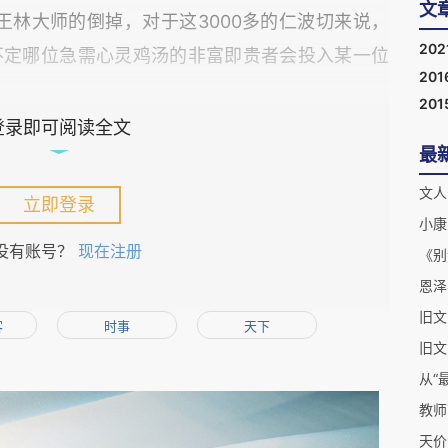
文
王林大师的倒掉，对于这3000多的仁波切来说，
202
不定哪位急需心灵鸡汤的非富即贵者会投入某一位
201
201
信，乃至各种仁波切，能量都极大。将包括官、
登录即可阅读全文
最
于麾下，或师徒而论，或称兄道弟，整合之后，大
上的联盟，基本上是处于通吃的状态。此次释永信
文人
立即登录
小康
磕的姿态，经媒体纰漏，我们才知道释永信实际上
没有账号？
现在注册
《别
什么？又举报什么？有没有审查，谁审查的？审查
恩泽
知。如果当初这些内容都一直就处于公开的状态，
客
时事
天下
旧文
身份问题，少林寺是谁的少林寺？是出家人及佛
从“
的少林寺。利用宗教山门搞旅游开发是各地的普遍
教师
化外清净之地成了红尘气息最重的地方，结果弄得
天价