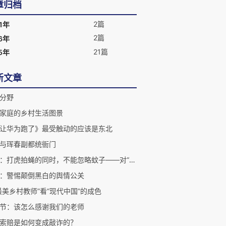
章归档
2篇
1年
2篇
6年
21篇
5年
新文章
分野
家庭的乡村生活图景
让华为跑了》最受触动的应该是东北
与珲春副都统衙门
旧文：打虎拍蝇的同时，不能忽略蚊子——对“辞职也要办婚宴”的村干部不需要同情
：警惕颠倒黑白的舆情公关
最美乡村教师”看“现代中国”的成色
节：该怎么感谢我们的老师
索赔是如何变成敲诈的？