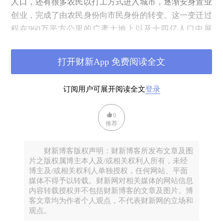
人口，还有很多农民以打工方式进入城市，逐渐安身置业
创业，完成了由农民身份向市民身份的转变。这一变迁过
程在960万平方公里的广袤土地上以及十四亿人口中展
开，波澜壮阔，气势恢宏。
在这一过程中，作为传统农业社会的历史背景，以及现
打开财新App 免费阅读全文
代化过程中，快速工业化、城市化的现实环境，乡村意象
呈现出一种由真实而逐渐模糊的趋向，传统乡土社会在现
订阅用户可展开阅读全文
登录
代商业社会的挤压和侵蚀下不断收缩，并被纳入到城市经
济的大循环过程中，沦为城市的附属性的存在。传统农
0
业、农村的生活图景也被置于一种作为城市的对立面，起
推荐
到纾解现代城市紧张而快节奏的生活的功能和作用，在不
同年龄段的人群中呈现出不同的面貌。
财新博客版权声明：财新博客所发布文章及图
片之版权属博主本人及/或相关权利人所有，未经
对很多正处于大学学习阶段的00后的学子们而言，农村
博主及/或相关权利人单独授权，任何网站、平面
及其生活图景变得越来越抽象。即使是来自农村、户籍还
媒体不得予以转载。财新网对相关媒体的网站信息
在农村的孩子，由于得益于经济的快速发展和父辈们的努
内容转载授权并不包括财新博客的文章及图片。博
客文章均为作者个人观点，不代表财新网的立场和
力，很多学生家庭生活条件在早已经超越温饱阶段，提前
观点。
实现小康。这是因为城市化、工业化进程加快，其中蕴含