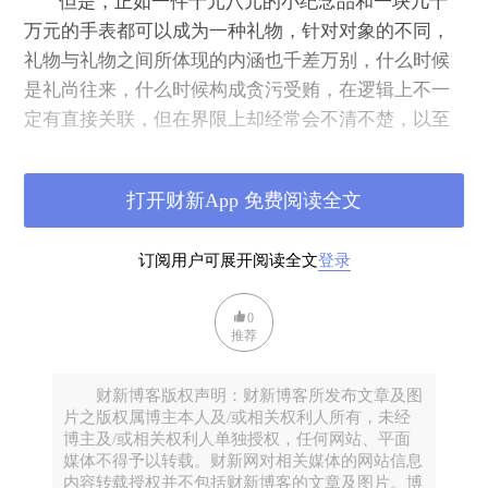
但是，正如一件十元八元的小纪念品和一块几十
万元的手表都可以成为一种礼物，针对对象的不同，
礼物与礼物之间所体现的内涵也千差万别，什么时候
是礼尚往来，什么时候构成贪污受贿，在逻辑上不一
定有直接关联，但在界限上却经常会不清不楚，以至
于有太多的贪污受贿都是打着礼尚往来的幌子。所
以，说得极端一点，中国的人情社会在某种程度上也
打开财新App 免费阅读全文
构成了腐败的社会基础和滋生腐败的温床。
所以，从根治腐败的角度，打击各种苍蝇和老虎
订阅用户可展开阅读全文
登录
相对来说还算是容易的，因为不管老虎还是苍蝇，贪
腐行为都比较典型，隐藏得再深，也都有蛛丝马迹可
0
寻，但是隐藏在一般人心中的贪婪和不义既不典型，
推荐
也掀不起不出多大的风浪，则很容易被当成人性的普
遍性弱点，被掩盖起来，很难清除。问题是，不管苍
财新博客版权声明：财新博客所发布文章及图
蝇还是老虎，他们并不都从一开始的时候就注定会成
片之版权属博主本人及/或相关权利人所有，未经
博主及/或相关权利人单独授权，任何网站、平面
为苍蝇和老虎，也都是从抹不开的人情和礼尚往来开
媒体不得予以转载。财新网对相关媒体的网站信息
始，一步一步跨过贪腐底线的。
内容转载授权并不包括财新博客的文章及图片。博