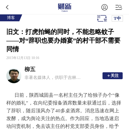
博客
T中
旧文：打虎拍蝇的同时，不能忽略蚊子
——对“辞职也要办婚宴”的村干部不需要
同情
2015年12月13日 10:16
柳五
＋关注
＋关注
非著名媒体人，供职于吉林日报
日前，陕西城固县一名村主任为了给独子办个“像
样的婚礼”，在向纪委报备酒席数量未获通过后，选择
了辞职，随后顶风办了40多桌酒席。消息迅速在网上
发酵，成为舆论关注的热点。作为回应，当地迅速启
动问责机制，免去该主任的村党支部委员身份，给予